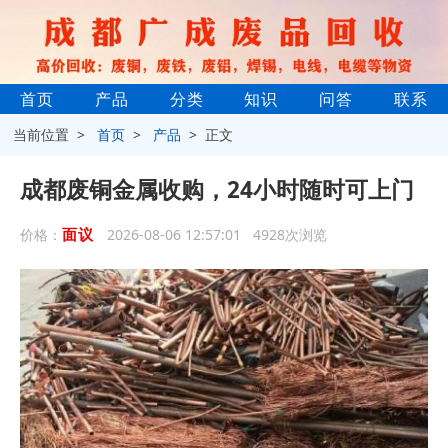
首页
产品
分类
知识
问答
联系
当前位置 >
首页
>
产品
> 正文
成都废铜金属收购，24小时随时可上门
面议
价格：
2026-08-06 12:57:01 4928次浏览