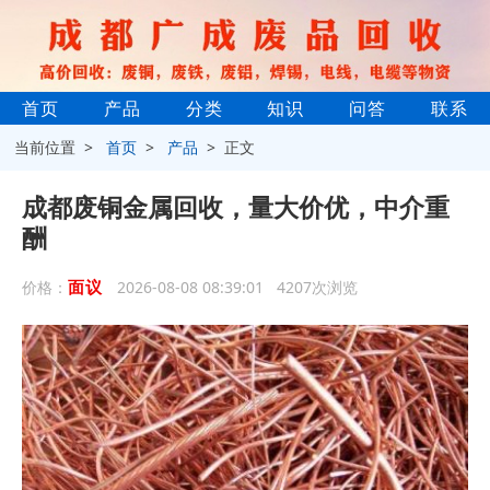
首页
产品
分类
知识
问答
联系
当前位置 >
首页
>
产品
> 正文
成都废铜金属回收，量大价优，中介重
酬
面议
价格：
2026-08-08 08:39:01 4207次浏览