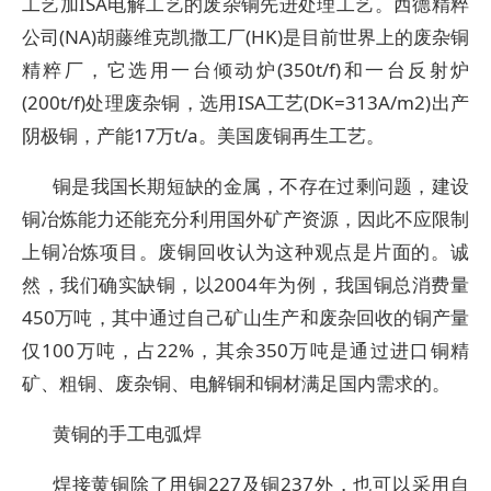
工艺加ISA电解工艺的废杂铜先进处理工艺。西德精粹
公司(NA)胡藤维克凯撒工厂(HK)是目前世界上的废杂铜
精粹厂，它选用一台倾动炉(350t/f)和一台反射炉
(200t/f)处理废杂铜，选用ISA工艺(DK=313A/m2)出产
阴极铜，产能17万t/a。美国废铜再生工艺。
铜是我国长期短缺的金属，不存在过剩问题，建设
铜冶炼能力还能充分利用国外矿产资源，因此不应限制
上铜冶炼项目。废铜回收认为这种观点是片面的。诚
然，我们确实缺铜，以2004年为例，我国铜总消费量
450万吨，其中通过自己矿山生产和废杂回收的铜产量
仅100万吨，占22%，其余350万吨是通过进口铜精
矿、粗铜、废杂铜、电解铜和铜材满足国内需求的。
黄铜的手工电弧焊
焊接黄铜除了用铜227及铜237外，也可以采用自