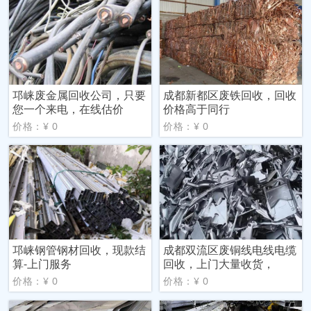
邛崃废金属回收公司，只要
成都新都区废铁回收，回收
您一个来电，在线估价
价格高于同行
价格：¥ 0
价格：¥ 0
邛崃钢管钢材回收，现款结
成都双流区废铜线电线电缆
算-上门服务
回收，上门大量收货，
价格：¥ 0
价格：¥ 0