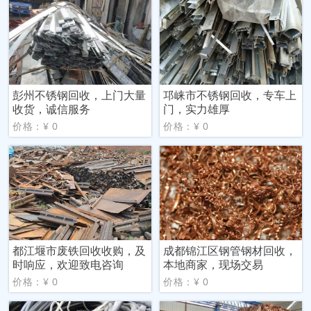
彭州不锈钢回收，上门大量
邛崃市不锈钢回收，专车上
收货，诚信服务
门，实力雄厚
价格：¥ 0
价格：¥ 0
都江堰市废铁回收收购，及
成都锦江区钢管钢材回收，
时响应，欢迎致电咨询
本地商家，现场交易
价格：¥ 0
价格：¥ 0